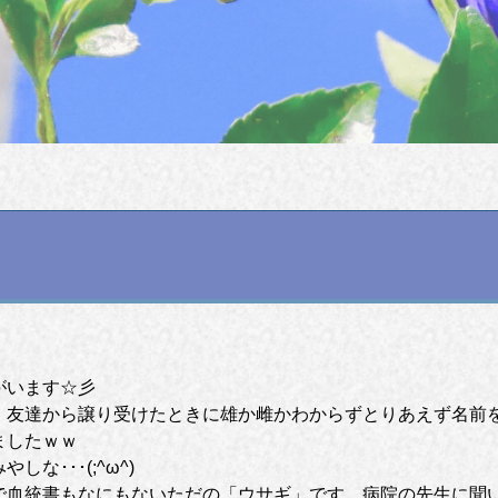
がいます☆彡
。友達から譲り受けたときに雄か雌かわからずとりあえず名前
ましたｗｗ
な･･･(;^ω^)
で血統書もなにもないただの「ウサギ」です。病院の先生に聞