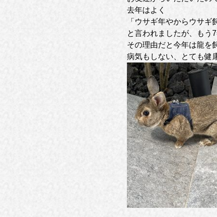
去年はよく
「ウサギ年やからウサギ
と言われましたが、もう7年
その理由だと今年は龍を飼
病気もしない、とても健