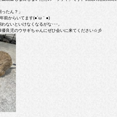
飼ったん？」
前からいてます(●´ω｀●)
わないといけなくなるがな･･･。
康優良児のウサギちゃんにぜひ会いに来てください☆彡