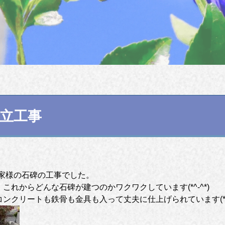
建立工事
H家様の石碑の工事でした。
これからどんな石碑が建つのかワクワクしています(*^-^*)
クリートも鉄骨も金具も入って丈夫に仕上げられています(*‘ω‘