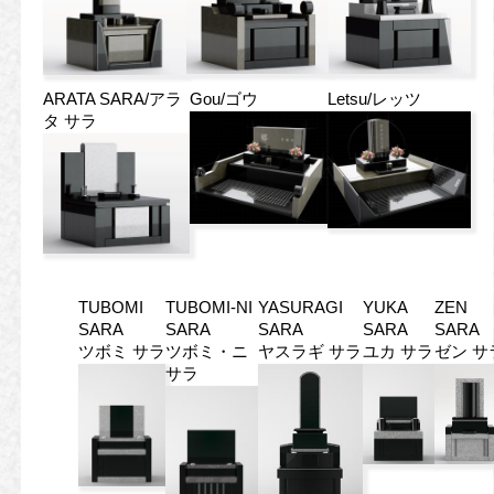
ARATA SARA/アラ
Gou/ゴウ
Letsu/レッツ
タ サラ
TUBOMI
TUBOMI-NI
YASURAGI
YUKA
ZEN
SARA
SARA
SARA
SARA
SARA
ツボミ サラ
ツボミ・ニ
ヤスラギ サラ
ユカ サラ
ゼン サ
サラ