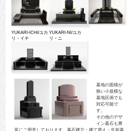
YUKARI-ICHI/ユカ
YUKARI-NI/ユカ
リ・イチ
リ・ニ
墓地の面積が
狭い小規模な
墓地区画でも
対応可能で
す。
その他のデザ
イン墓石も豊
富にご用意しております。墓石建立・建て替え・生前墓