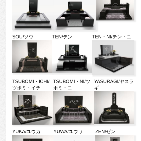
SOU/ソウ
TEN/テン
TEN・NI/テン・ニ
TSUBOMI・ICHI/
TSUBOMI・NI/ツ
YASURAGI/ヤスラ
ツボミ・イチ
ボミ・ニ
ギ
YUKA/ユウカ
YUWA/ユウワ
ZEN/ゼン