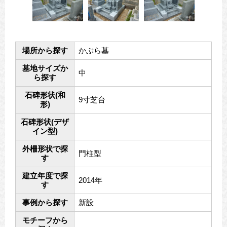
場所から探す
かぶら墓
墓地サイズか
中
ら探す
石碑形状(和
9寸芝台
形)
石碑形状(デザ
イン型)
外柵形状で探
門柱型
す
建立年度で探
2014年
す
事例から探す
新設
モチーフから