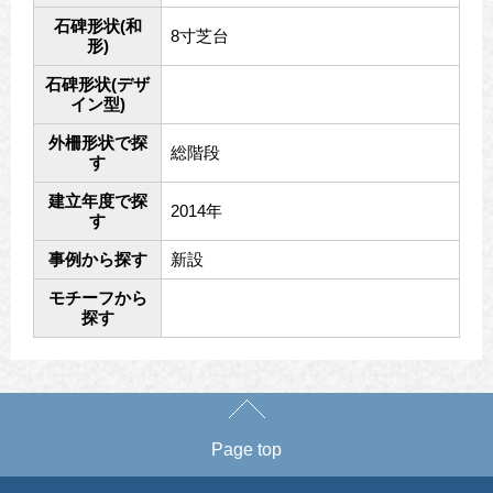
石碑形状(和
8寸芝台
形)
石碑形状(デザ
イン型)
外柵形状で探
総階段
す
建立年度で探
2014年
す
事例から探す
新設
モチーフから
探す
Page top