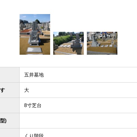
五井墓地
す
大
8寸芝台
型)
くり階段