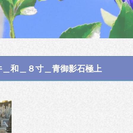
井＿和＿８寸＿青御影石極上