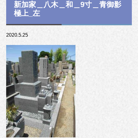
新加家＿八木＿和＿9寸＿青御影
極上_左
2020.5.25