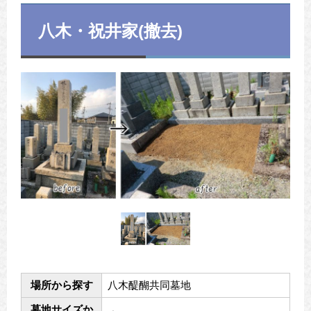
八木・祝井家(撤去)
場所から探す
八木醍醐共同墓地
墓地サイズか