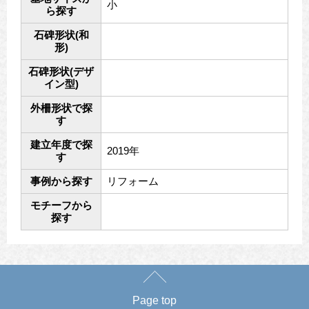
小
ら探す
石碑形状(和
形)
石碑形状(デザ
イン型)
外柵形状で探
す
建立年度で探
2019年
す
事例から探す
リフォーム
モチーフから
探す
Page top