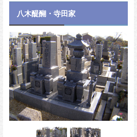
八木醍醐・寺田家