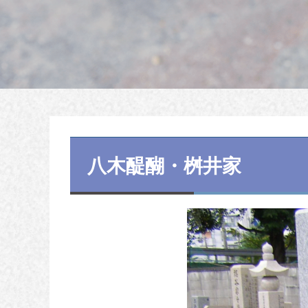
八木醍醐・桝井家