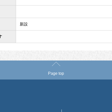
新設
す
Page top