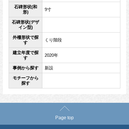
石碑形状(和
9寸
形)
石碑形状(デザ
イン型)
外柵形状で探
くり階段
す
建立年度で探
2020年
す
事例から探す
新設
モチーフから
探す
Page top