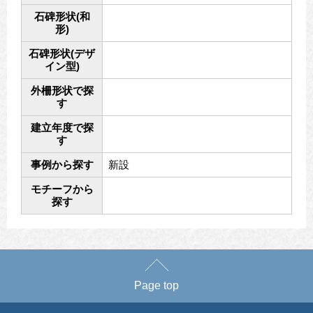
石碑形状(和
形)
石碑形状(デザ
イン型)
外柵形状で探
す
建立年度で探
す
事例から探す
新設
モチーフから
探す
Page top