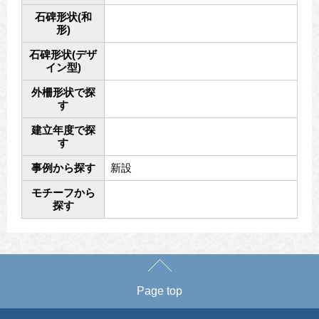
石碑形状(和
形)
石碑形状(デザ
イン型)
外柵形状で探
す
建立年度で探
す
事例から探す
新設
モチーフから
探す
Page top