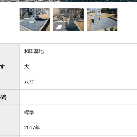
和田墓地
す
大
八寸
型)
標準
2017年