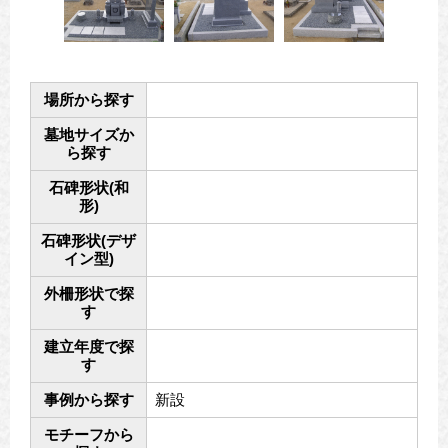
場所から探す
墓地サイズか
ら探す
石碑形状(和
形)
石碑形状(デザ
イン型)
外柵形状で探
す
建立年度で探
す
事例から探す
新設
モチーフから