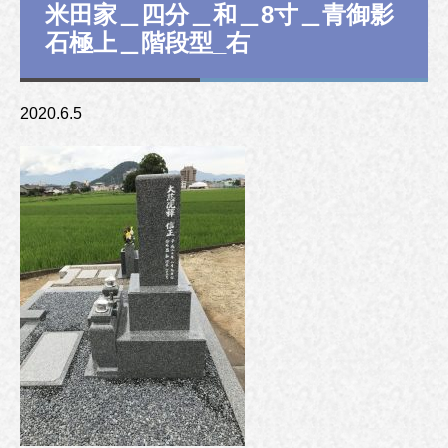
米田家＿四分＿和＿8寸＿青御影
石極上＿階段型_右
2020.6.5