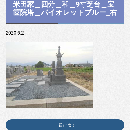
米田家＿四分＿和＿9寸芝台＿宝
篋院塔＿バイオレットブルー_右
2020.6.2
一覧に戻る