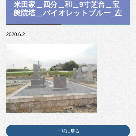
米田家＿四分＿和＿9寸芝台＿宝
篋院塔＿バイオレットブルー_左
2020.6.2
一覧に戻る