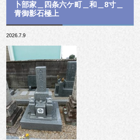
卜部家＿四条六ケ町＿和＿8寸＿
青御影石極上
2026.7.9