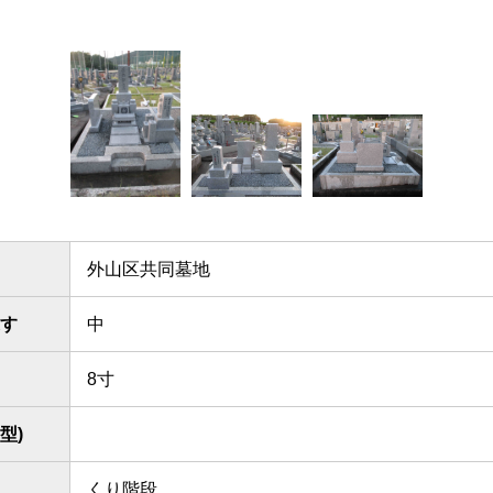
外山区共同墓地
す
中
8寸
型)
くり階段