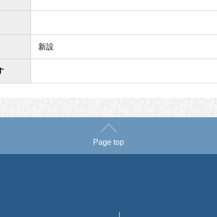
新設
す
Page top