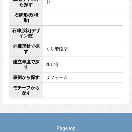
中
ら探す
石碑形状(和
形)
石碑形状(デザ
イン型)
外柵形状で探
くり階段型
す
建立年度で探
2017年
す
事例から探す
リフォーム
モチーフから
探す
Page top