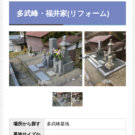
多武峰・福井家(リフォーム)
場所から探す
多武峰墓地
墓地サイズか