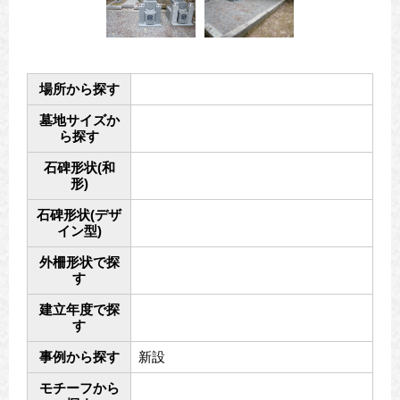
場所から探す
墓地サイズか
ら探す
石碑形状(和
形)
石碑形状(デザ
イン型)
外柵形状で探
す
建立年度で探
す
事例から探す
新設
モチーフから