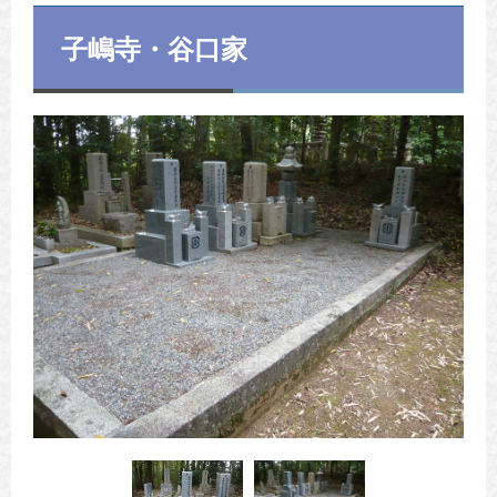
子嶋寺・谷口家