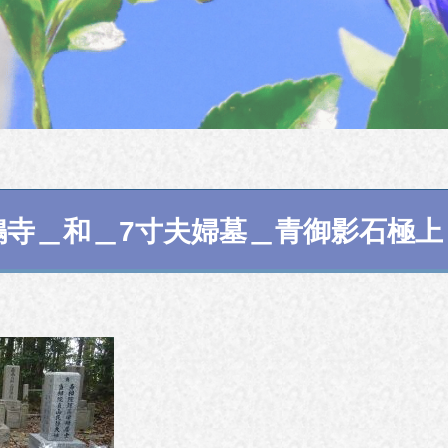
嶋寺＿和＿7寸夫婦墓＿青御影石極上