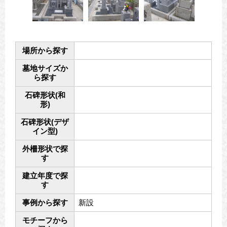
場所から探す
墓地サイズか
ら探す
石碑形状(和
形)
石碑形状(デザ
イン型)
外柵形状で探
す
建立年度で探
す
事例から探す
新設
モチーフから