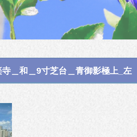
楽寺＿和＿9寸芝台＿青御影極上_左