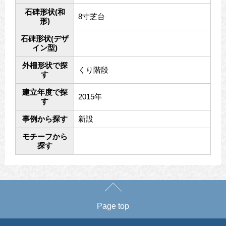
石碑形状(和
8寸芝台
形)
石碑形状(デザ
イン型)
外柵形状で探
くり階段
す
建立年度で探
2015年
す
事例から探す
新設
モチーフから
探す
Page top