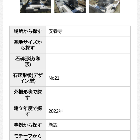
場所から探す
安養寺
墓地サイズか
ら探す
石碑形状(和
形)
石碑形状(デザ
No21
イン型)
外柵形状で探
す
建立年度で探
2022年
す
事例から探す
新設
モチーフから