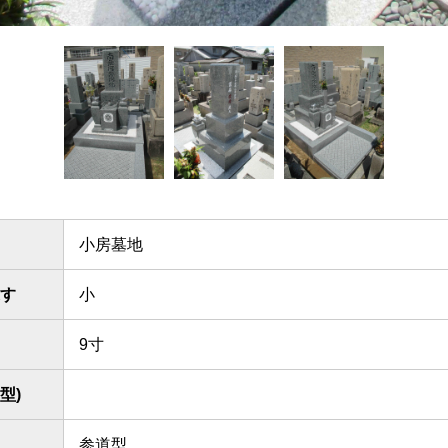
小房墓地
す
小
9寸
型)
参道型