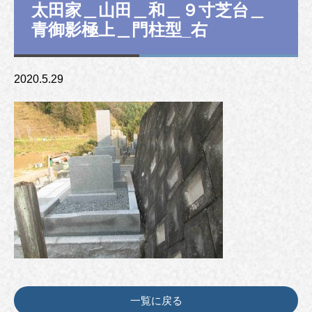
太田家＿山田＿和＿９寸芝台＿
青御影極上＿門柱型_右
2020.5.29
一覧に戻る