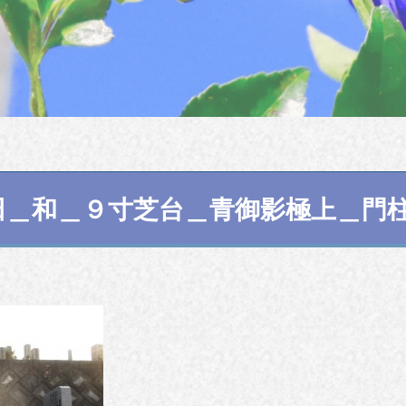
田＿和＿９寸芝台＿青御影極上＿門