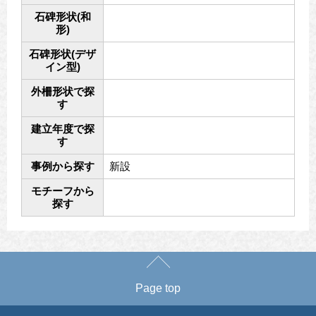
石碑形状(和
形)
石碑形状(デザ
イン型)
外柵形状で探
す
建立年度で探
す
事例から探す
新設
モチーフから
探す
Page top