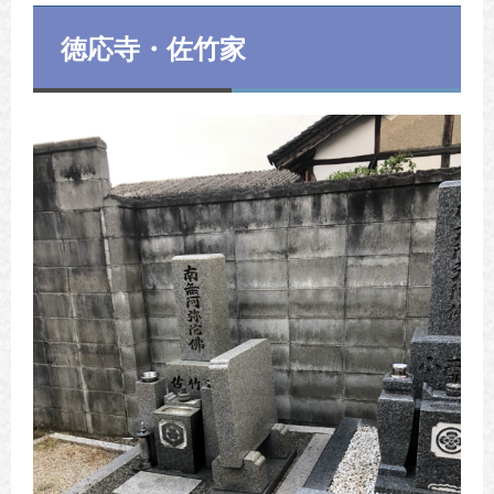
徳応寺・佐竹家