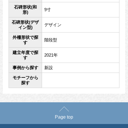
石碑形状(和
9寸
形)
石碑形状(デザ
デザイン
イン型)
外柵形状で探
階段型
す
建立年度で探
2021年
す
事例から探す
新設
モチーフから
探す
Page top