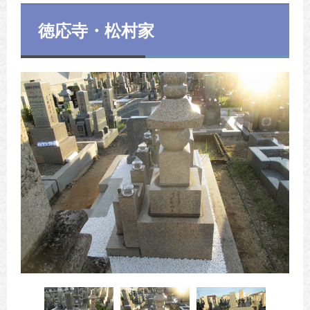
徳応寺・松村家