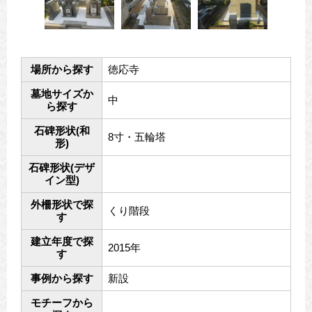
場所から探す
徳応寺
墓地サイズか
中
ら探す
石碑形状(和
8寸・五輪塔
形)
石碑形状(デザ
イン型)
外柵形状で探
くり階段
す
建立年度で探
2015年
す
事例から探す
新設
モチーフから