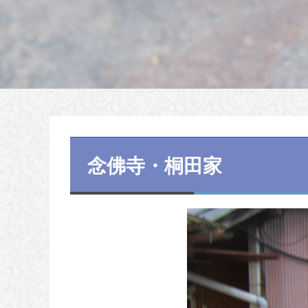
念佛寺・桐田家