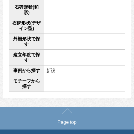
石碑形状(和
形)
石碑形状(デザ
イン型)
外柵形状で探
す
建立年度で探
す
事例から探す
新設
モチーフから
探す
Page top