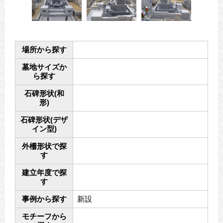
場所から探す
墓地サイズか
ら探す
石碑形状(和
形)
石碑形状(デザ
イン型)
外柵形状で探
す
建立年度で探
す
事例から探す
新設
モチーフから