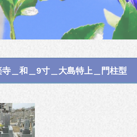
楽寺＿和＿9寸＿大島特上＿門柱型