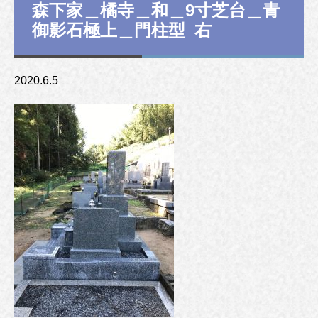
森下家＿橘寺＿和＿9寸芝台＿青
御影石極上＿門柱型_右
2020.6.5