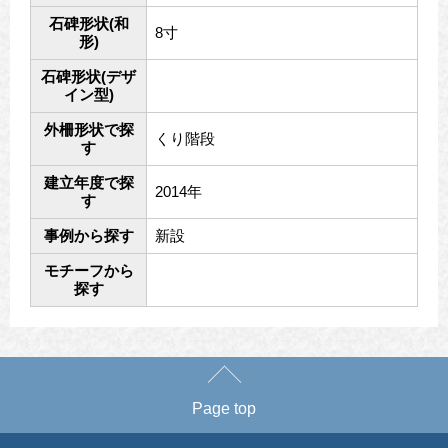
石碑形状(和
8寸
形)
石碑形状(デザ
イン型)
外柵形状で探
くり階段
す
建立年度で探
2014年
す
事例から探す
新設
モチーフから
探す
Page top