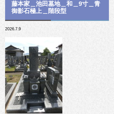
藤本家＿池田墓地＿和＿9寸＿青
御影石極上＿階段型
2026.7.9