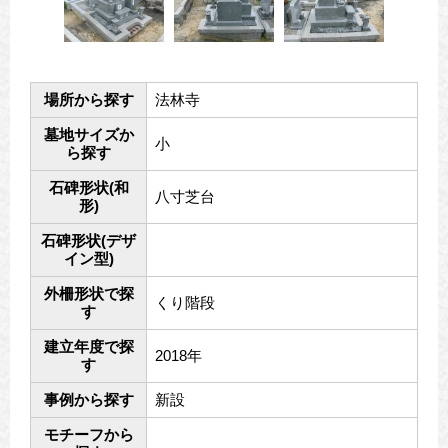
場所から探す
法林寺
墓地サイズか
小
ら探す
石碑形状(和
八寸芝台
形)
石碑形状(デザ
イン型)
外柵形状で探
くり階段
す
建立年度で探
2018年
す
事例から探す
新設
モチーフから