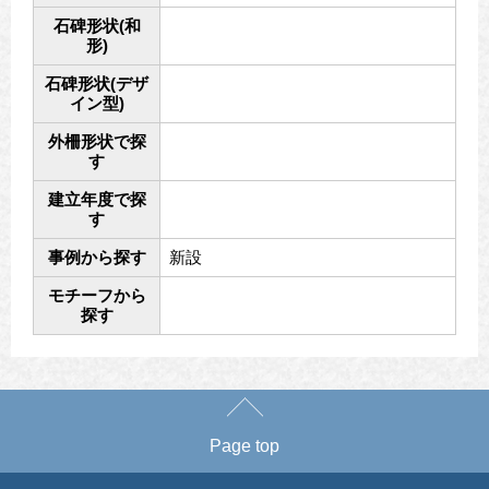
石碑形状(和
形)
石碑形状(デザ
イン型)
外柵形状で探
す
建立年度で探
す
事例から探す
新設
モチーフから
探す
Page top