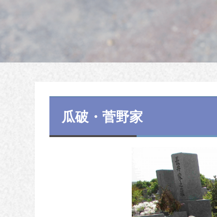
瓜破・菅野家