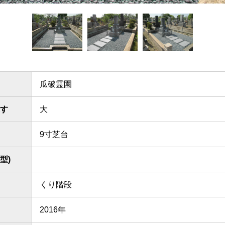
瓜破霊園
す
大
9寸芝台
型)
くり階段
2016年