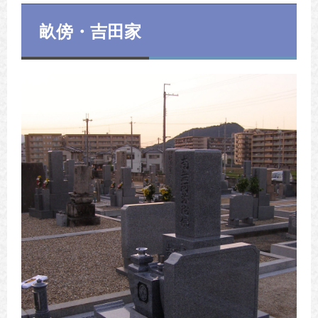
畝傍・吉田家