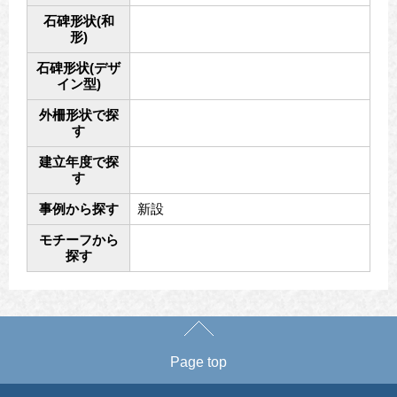
石碑形状(和
形)
石碑形状(デザ
イン型)
外柵形状で探
す
建立年度で探
す
事例から探す
新設
モチーフから
探す
Page top