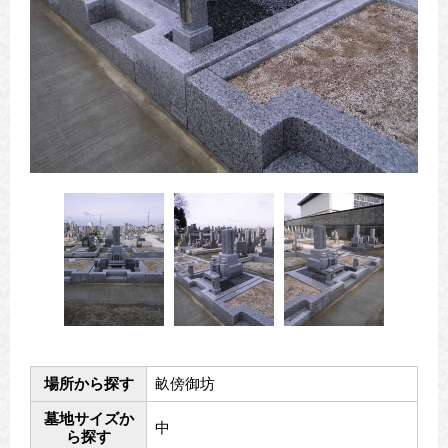
場所から探す
畝傍御坊
墓地サイズか
中
ら探す