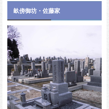
畝傍御坊・佐藤家