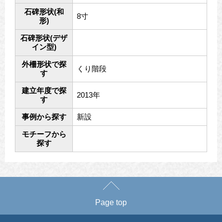
石碑形状(和
8寸
形)
石碑形状(デザ
イン型)
外柵形状で探
くり階段
す
建立年度で探
2013年
す
事例から探す
新設
モチーフから
探す
Page top