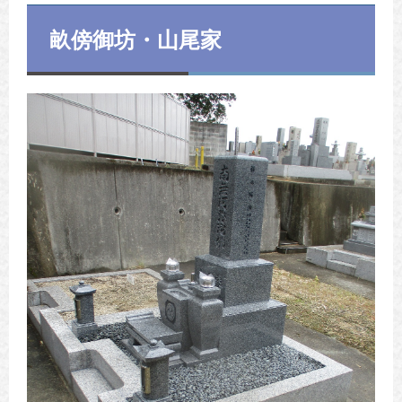
畝傍御坊・山尾家