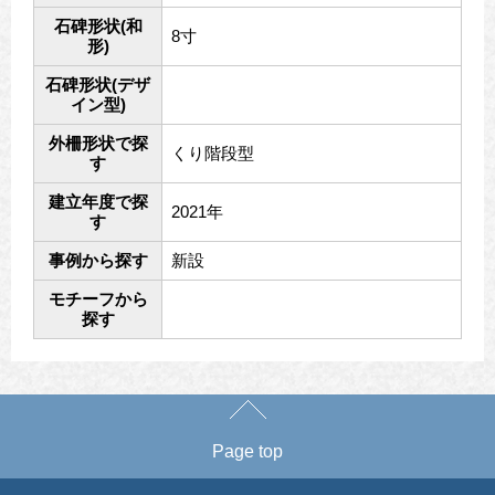
石碑形状(和
8寸
形)
石碑形状(デザ
イン型)
外柵形状で探
くり階段型
す
建立年度で探
2021年
す
事例から探す
新設
モチーフから
探す
Page top