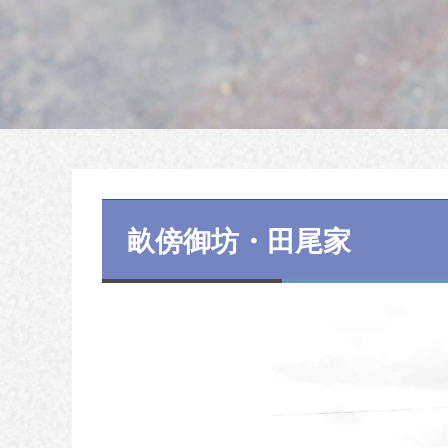
畝傍御坊・田尾家