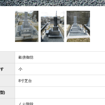
畝傍御坊
す
小
8寸芝台
型)
くり階段