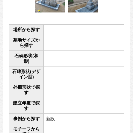
場所から探す
墓地サイズか
ら探す
石碑形状(和
形)
石碑形状(デザ
イン型)
外柵形状で探
す
建立年度で探
す
事例から探す
新設
モチーフから